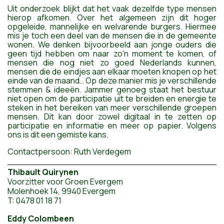
Uit onderzoek blijkt dat het vaak dezelfde type mensen
hierop afkomen. Over het algemeen zijn dit hoger
opgeleide, mannelijke en welvarende burgers. Hiermee
mis je toch een deel van de mensen die in de gemeente
wonen. We denken bijvoorbeeld aan jonge ouders die
geen tijd hebben om naar zo'n moment te komen, of
mensen die nog niet zo goed Nederlands kunnen,
mensen die de eindjes aan elkaar moeten knopen op het
einde van de maand… Op deze manier mis je verschillende
stemmen & ideeën. Jammer genoeg staat het bestuur
niet open om de participatie uit te breiden en energie te
steken in
het bereiken van
meer
verschillende groepen
mensen. Dit
kan
door zowel digitaal in te zetten op
participatie en informatie en meer op papier. Volgens
ons is dit een gemiste kans.
Contactpersoon: Ruth Verdegem
Thibault Quirynen
Voorzitter voor Groen Evergem
Molenhoek 14, 9940 Evergem
T: 0478 01 18 71
Eddy Colombeen