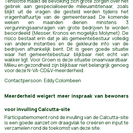
Tenslotte maakt
de bevolking zich grote zorgen over het
gebrek aan gespecialiseerde milieuambtenaar,
zoals
blijkt uit de vragen die gesteld werden tijdens het
vragenhalfuurtje van de gemeenteraad. De komende
weken en maanden dienen minstens 3
vergunningsaanvragen van grote bedrijven te worden
beoordeeld (Messer, Kronos en mogelijk
s
Molymet).
De
risico bestaat erin dat je als
gemeentebestuur volledig
van andere instanties en de gekleurde info van de
bedrijven
afhankelijk bent
. Dit is geen goede situatie
waar het gemeentebestuur blijkbaar niet echt van
wakker ligt.
Voor Groen is deze situatie onaanvaardbaar
.
Milieu en gezondheid zijn blijkbaar niet belangrijk genoeg
voor deze N-VA-CD&V-meerderheid.
Contactpersoon: Eddy Colombeen
Meerderheid weigert meer inspraak van bewoners
voor invulling Calcutta-site
Participatiemoment rond de invulling van de Calcutta-site
is een goede aanzet om draagvlak te creëren en input te
verzamelen rond de toekomst van deze site.