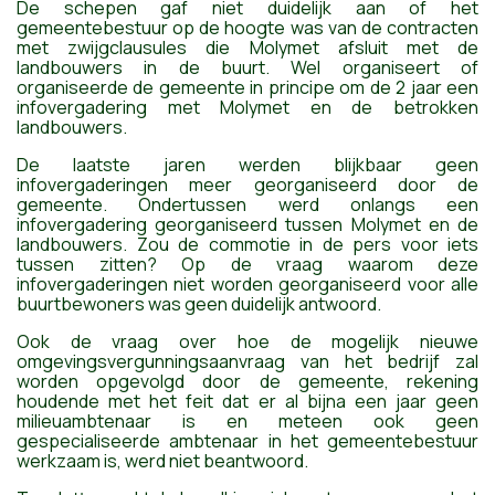
De schepen gaf niet duidelijk aan of het
gemeentebestuur op de hoogte was van de contracten
met zwijgclausules die Molymet afsluit met de
landbouwers in de buurt.
Wel organiseert of
organiseerde
de gemeente in principe om de 2 jaar een
infovergadering met Molymet en de betrokken
landbouwers.
D
e laatste jaren werden blijkbaar geen
infovergaderingen meer georganiseerd
door de
gemeente
. Ondertussen werd onlangs een
infovergadering georganiseerd tussen Molymet en de
landbouwers. Zou de commotie in de pers voor iets
tussen zitten?
O
p de vraag waarom deze
infovergaderingen niet worden georganiseerd voor alle
buurt
bewoners was geen duidelijk antwoord.
Ook de vraag over hoe de mogelijk nieuwe
omgevingsvergunningsaanvraag van het bedrijf zal
worden opgevolgd door de gemeente, rekening
houdende met het feit dat er al bijna een jaar geen
milieuambtenaar is
en meteen ook geen
gespecialiseerde
ambtenaar in het gemeentebestuur
werkzaam is, werd niet beantwoord.