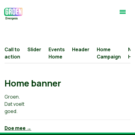
Call to
Slider
Events
Header
Home
Ne
action
Home
Campaign
Ho
Home banner
Groen.
Dat voelt
goed.
Doe mee →