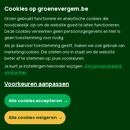
Cookies op groenevergem.be
Groen gebruikt functionele en analytische cookies die
noodzakelijk zijn om de website goed te laten functioneren.
Deze cookies verwerken geen persoonsgegevens en hier is
geen toestemming voor nodig.
Groen.be
Als je daarvoor toestemming geeft, maken we ook gebruik van
marketingcookies. Die stellen ons in staat om de website
beter af te stemmen op jouw voorkeuren.
Je kunt je instellingen hieronder wijzigen.
Ons privacybeleid
Contact
Privacybeleid
vind je hier
.
© Copyright Groen 2026 | Gemaakt met
NationBuilder
| Gebouwd door
Tectonica
Voorkeuren aanpassen
Noodzakelijke cookies:
Alle cookies accepteren
Functionele en analytische cookies:
Alle cookies weigeren