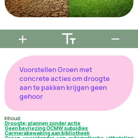
Voorstellen Groen met
concrete acties om droogte
aan te pakken krijgen geen
gehoor
Inhoud:
Droogte: plannen zonder actie
Geen bevriezing OCMW subsidies
Carmerabewaking aan bibliotheek
Groen voorstander van automatische uitbetaling