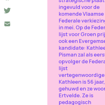
strategische plaa
ingevuld voor de
komende Vlaamse
Federale verkiezi
in mei. Op de Fede
lijst voor Groen pri
ook een Evergems
kandidate: Kathle
Pisman zal als eers
opvolger de Feder
lijst
vertegenwoordige
Kathleen is 56 jaar,
gehuwd en ze woon
Ertvelde. Ze is
pedagogisch