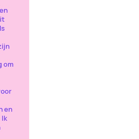
ten
it
ls
ijn
g om
voor
n en
Ik
n