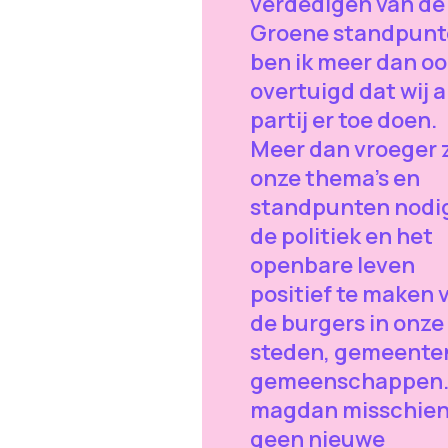
verdedigen van de
Groene standpun
ben ik meer dan oo
overtuigd dat wij a
partij er toe doen.
Meer dan vroeger z
onze thema’s en
standpunten nodi
de politiek en het
openbare leven
positief te maken 
de burgers in onze
steden, gemeente
gemeenschappen. 
magdan misschie
geen nieuwe