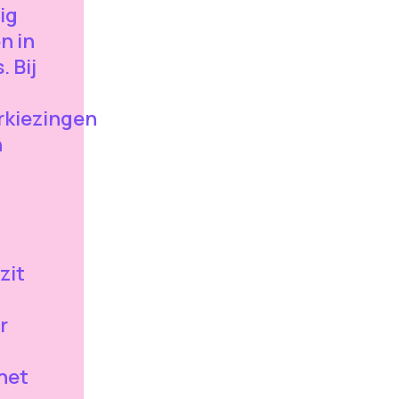
ig
n in
 Bij
kiezingen
n
zit
r
het