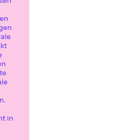
tsen
 en
ngen
rale
jkt
e
en
te
ale
n.
t in