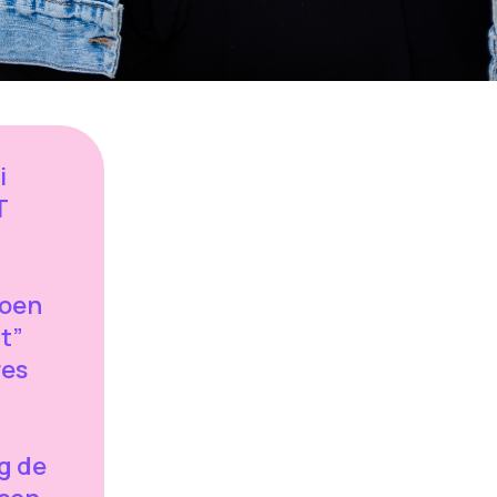
i
T
roen
t”
res
g de