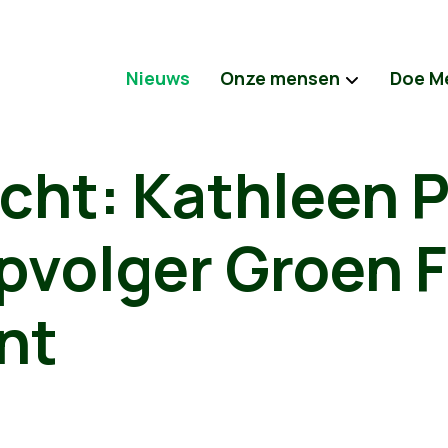
Nieuws
Onze mensen
Doe M
icht: Kathleen 
pvolger Groen 
nt