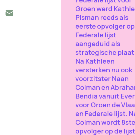
Federale lijst voor
Groen werd Kathl
Pisman reeds als
eerste opvolger op
Federale lijst
aangeduid als
strategische plaat
Na Kathleen
versterken nu ook
voorzitster Naan
Colman en Abrah
Bendia vanuit Eve
voor Groen de Vla
en Federale lijst. 
Colman wordt 8st
opvolger op de lijs