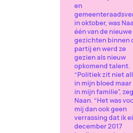
en
gemeenteraadsver
in oktober, was Na
één van de nieuwe
gezichten binnen 
partij en werd ze
gezien als nieuw
opkomend talent.
“Politiek zit niet a
in mijn bloed maar
in mijn familie”, ze
Naan. “Het was vo
mij dan ook geen
verrassing dat ik e
december 2017