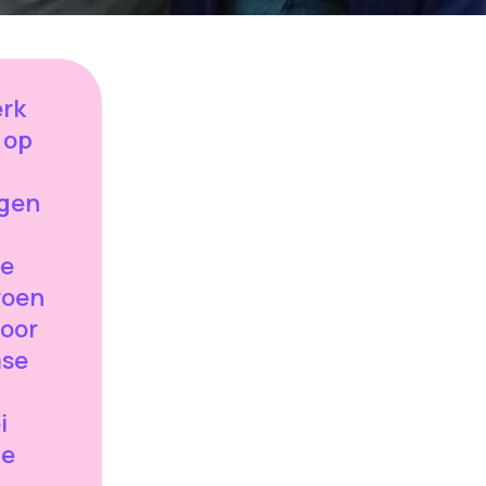
erk
 op
ngen
de
roen
voor
mse
i
de