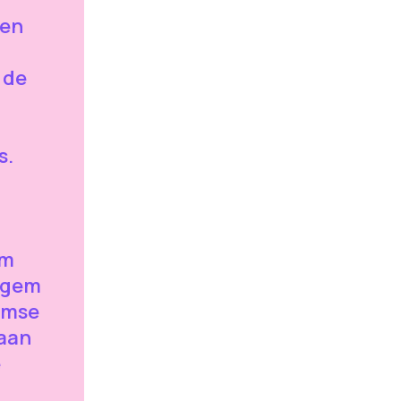
een
 de
s.
am
rgem
amse
Naan
e
t