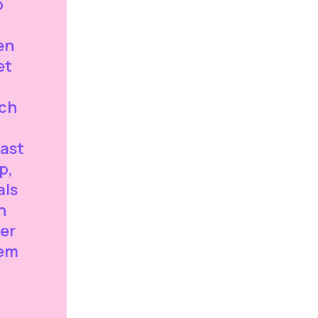
p
en
et
och
aast
p,
als
n
er
gem