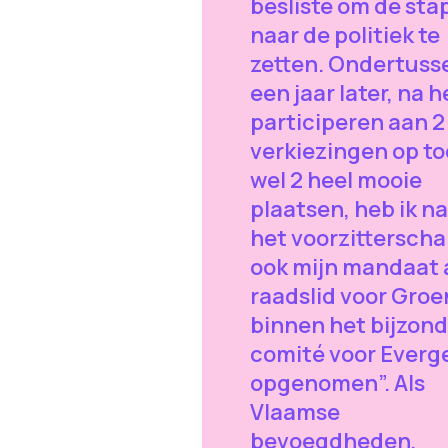
besliste om de sta
naar de politiek te
zetten. Ondertuss
een jaar later, na h
participeren aan 2
verkiezingen op t
wel 2 heel mooie
plaatsen, heb ik n
het voorzitterscha
ook mijn mandaat 
raadslid voor Groe
binnen het bijzond
comité voor Ever
opgenomen”. Als
Vlaamse
bevoegdheden,