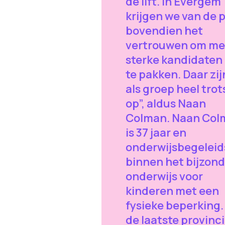
de lift. In Evergem
krijgen we van de p
bovendien het
vertrouwen om me
sterke kandidaten 
te pakken. Daar zi
als groep heel trot
op”, aldus Naan
Colman. Naan Col
is 37 jaar en
onderwijsbegeleid
binnen het bijzond
onderwijs voor
kinderen met een
fysieke beperking. 
de laatste provinci