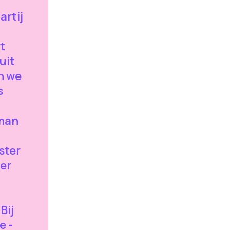
artij
t
uit
jn we
s
man
ster
er
Bij
e -