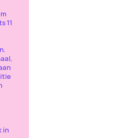
am
ts 11
n.
aal,
Naan
itie
m
 in