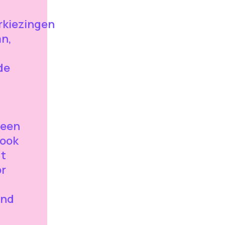
kiezingen
an,
de
lleen
 ook
gt
or
ind