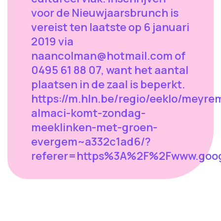
voor de Nieuwjaarsbrunch is
vereist ten laatste op 6 januari
2019 via
naancolman@hotmail.com
of
0495 61 88 07, want het aantal
plaatsen in de zaal is beperkt.
https://m.hln.be/regio/eeklo/meyre
almaci-komt-zondag-
meeklinken-met-groen-
evergem~a332c1ad6/?
referer=https%3A%2F%2Fwww.goo