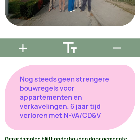
Nog steeds geen strengere
bouwregels voor
appartementen en
verkavelingen. 6 jaar tijd
verloren met N-VA/CD&V
Gerardsmolen blijft onderhouden door gemeente