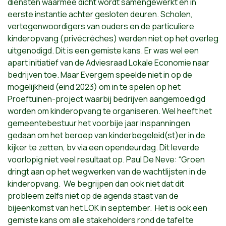
diensten waarmee dicht wordt samengewerkt en in
eerste instantie achter gesloten deuren. Scholen,
vertegenwoordigers van ouders en de particuliere
kinderopvang (privécrèches) werden niet op het overleg
uitgenodigd. Dit is een gemiste kans. Er was wel een
apart initiatief van de Adviesraad Lokale Economie naar
bedrijven toe. Maar Evergem speelde niet in op de
mogelijkheid (eind 2023) om in te spelen op het
Proeftuinen-project waarbij bedrijven aangemoedigd
worden om kinderopvang te organiseren. Wel heeft het
gemeentebestuur het voorbije jaar inspanningen
gedaan om het beroep van kinderbegeleid(st)er in de
kijker te zetten, bv via een opendeurdag. Dit leverde
voorlopig niet veel resultaat op. Paul De Neve: “Groen
dringt aan op het wegwerken van de wachtlijsten in de
kinderopvang. We begrijpen dan ook niet dat dit
probleem zelfs niet op de agenda staat van de
bijeenkomst van het LOK in september. Het is ook een
gemiste kans om alle stakeholders rond de tafel te