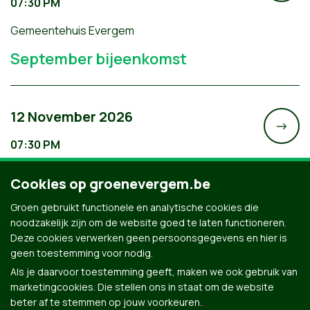
07:30 PM
Gemeentehuis Evergem
September bijeenkomst
12 November 2026
->
07:30 PM
Gemeentehuis Evergem
Cookies op groenevergem.be
November bijeenkomst
Groen gebruikt functionele en analytische cookies die
noodzakelijk zijn om de website goed te laten functioneren.
Deze cookies verwerken geen persoonsgegevens en hier is
geen toestemming voor nodig.
Als je daarvoor toestemming geeft, maken we ook gebruik van
marketingcookies. Die stellen ons in staat om de website
beter af te stemmen op jouw voorkeuren.