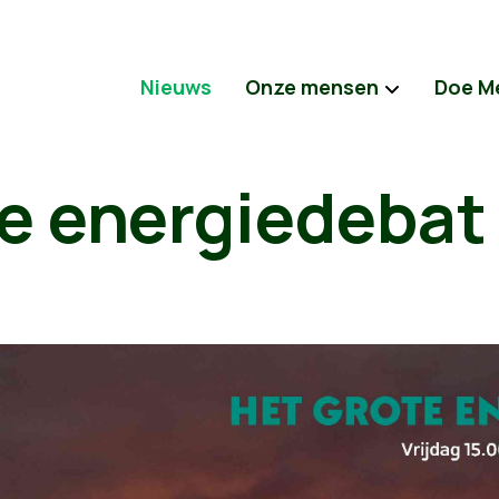
Nieuws
Onze mensen
Doe M
te energiedebat