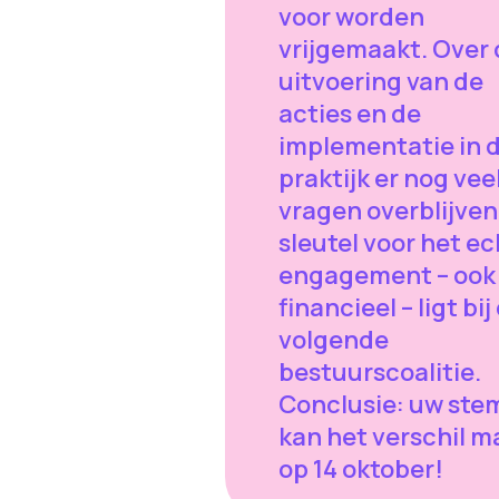
voor worden
vrijgemaakt. Over 
uitvoering van de
acties en de
implementatie in 
praktijk er nog vee
vragen overblijven
sleutel voor het e
engagement – ook
financieel – ligt bij
volgende
bestuurscoalitie.
Conclusie: uw ste
kan het verschil 
op 14 oktober!