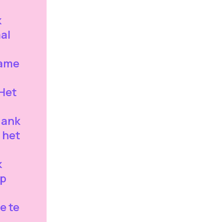
k
al
zame
Het
dank
 het
k
op
e te