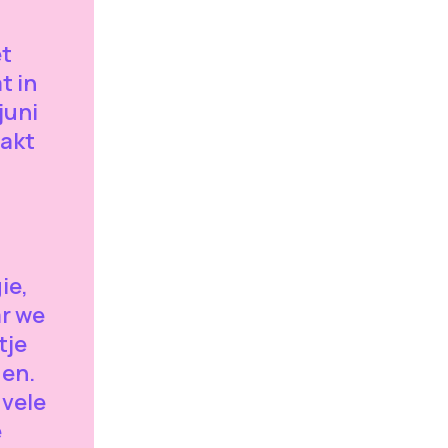
et
t in
juni
aakt
ie,
ar we
tje
gen.
vele
e