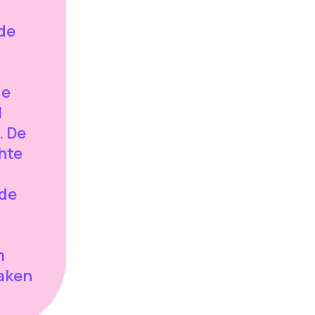
de
de
l
. De
chte
 de
m
maken