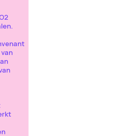
CO2
alen.
nvenant
 van
lan
 van
t
t
erkt
en