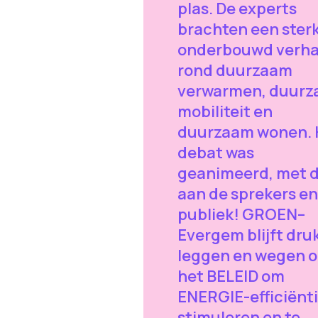
plas. De experts
brachten een ster
onderbouwd verha
rond duurzaam
verwarmen, duur
mobiliteit en
duurzaam wonen. 
debat was
geanimeerd, met 
aan de sprekers en
publiek! GROEN–
Evergem blijft dru
leggen en wegen 
het BELEID om
ENERGIE-efficiënti
stimuleren en te