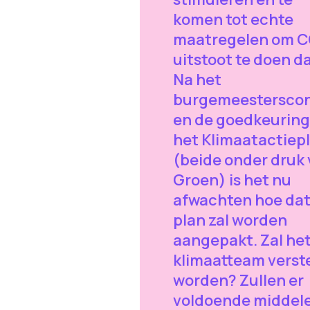
komen tot echte
maatregelen om 
uitstoot te doen d
Na het
burgemeestersco
en de goedkeuring
het Klimaatactiep
(beide onder druk
Groen) is het nu
afwachten hoe da
plan zal worden
aangepakt. Zal he
klimaatteam verst
worden? Zullen er
voldoende middel