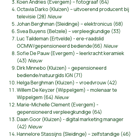
Koen Andries (Evergem) – fotograaf (64)
Octavia Darko (Kluizen) – uitvoerend producent bij
televisie (28)
Nieuw
Johan Berghman (Sleidinge) – elektronicus (68)
Svea Buyens (Belzele) – verpleegkundige (33)
Luc Taildeman (Ertvelde) - ere-raadslid
OCMW/gepensioneerd bediende(66)
Nieuw
Sofie De Pauw (Evergem) – leerkracht keramiek
(43)
Nieuw
Dirk Minnebo (Kluizen) – gepensioneerd
bediende/natuurgids IGN (71)
Helga Berghman (Kluizen) – vroedvrouw (42)
Willem De Keyzer (Wippelgem) – molenaar te
Wippelgem (64)
Nieuw
Marie-Michelle Clement (Evergem) -
gepensioneerd verpleegkundige (64)
Daan Goor (Kluizen) - digital marketing manager
(42)
Nieuw
Hannelore Stassijns (Sleidinge) – zelfstandige (46)