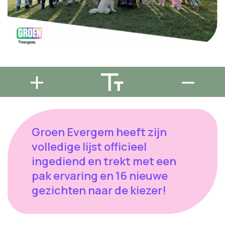
Groen Evergem heeft zijn
volledige lijst officieel
ingediend en trekt met een
pak ervaring en 16 nieuwe
gezichten naar de kiezer!