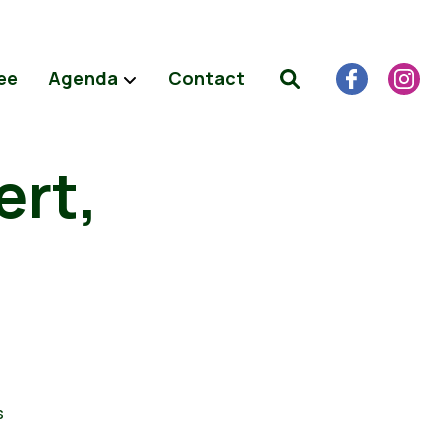
ee
Agenda
Contact
ert,
s