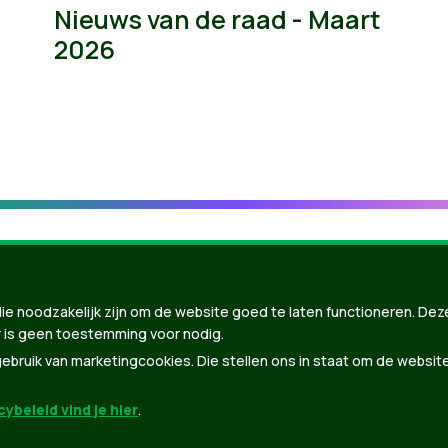
Nieuws van de raad - Maart
2026
ie noodzakelijk zijn om de website goed te laten functioneren. Dez
 is geen toestemming voor nodig.
bruik van marketingcookies. Die stellen ons in staat om de websit
ybeleid vind je hier
.
nBuilder
| Gebouwd door
Tectonica