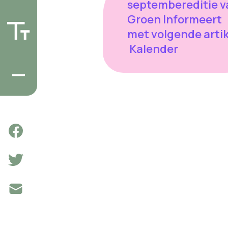
septembereditie v
Groen Informeert
met volgende artik
Kalender