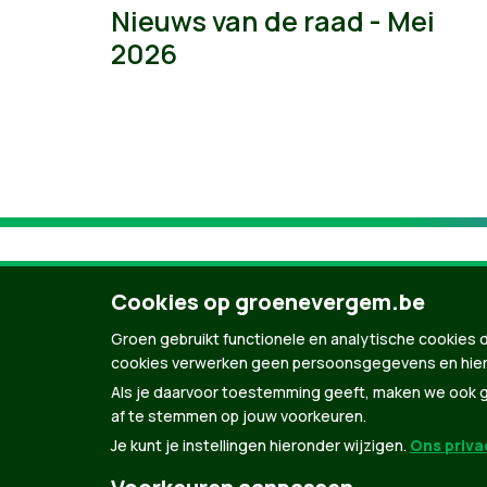
Nieuws van de raad - Mei
2026
Cookies op groenevergem.be
Groen gebruikt functionele en analytische cookies d
cookies verwerken geen persoonsgegevens en hier
Als je daarvoor toestemming geeft, maken we ook ge
af te stemmen op jouw voorkeuren.
Je kunt je instellingen hieronder wijzigen.
Ons privac
© Copyright Groen 2026 | Gemaakt met
Natio