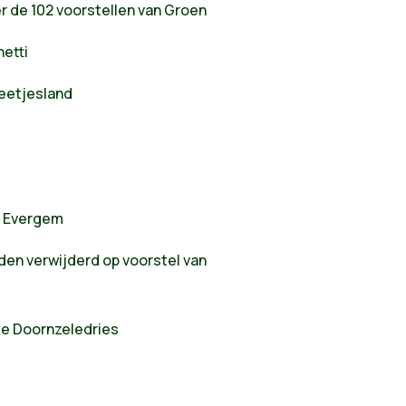
r de 102 voorstellen van Groen
hetti
eetjesland
in Evergem
en verwijderd op voorstel van
de Doornzeledries