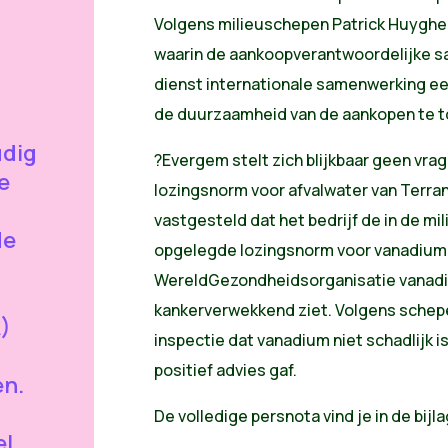
Volgens milieuschepen Patrick Huyghe
waarin de aankoopverantwoordelijke s
dienst internationale samenwerking e
de duurzaamheid van de aankopen te t
udig
?Evergem stelt zich blijkbaar geen vrag
ke
lozingsnorm voor afvalwater van Terran
vastgesteld dat het bedrijf de in de m
de
opgelegde lozingsnorm voor vanadium o
WereldGezondheidsorganisatie vanadi
n
kankerverwekkend ziet. Volgens schep
)
inspectie dat vanadium niet schadlijk
positief advies gaf.
n.
De volledige persnota vind je in de bijl
el