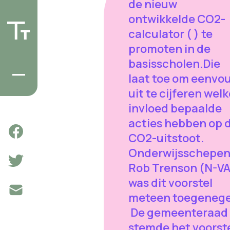
de nieuw
ontwikkelde CO2-
calculator ( ) te
promoten in de
basisscholen.Die
laat toe om eenvo
uit te cijferen wel
invloed bepaalde
acties hebben op 
CO2-uitstoot.
Onderwijsschepe
Rob Trenson (N-VA
was dit voorstel
meteen toegenege
De gemeenteraad
stemde het voorst