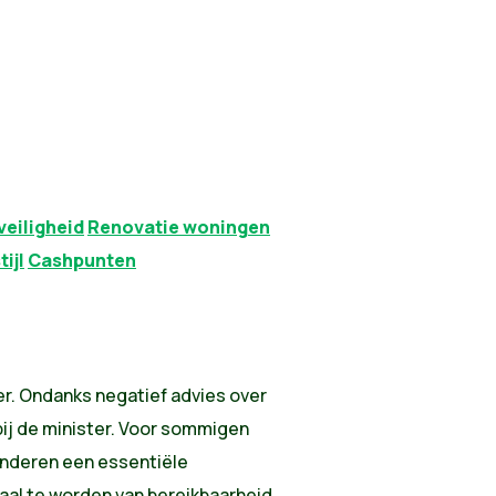
veiligheid
Renovatie woningen
tijl
Cashpunten
er. Ondanks negatief advies over
bij de minister. Voor sommigen
anderen een essentiële
haal te worden van bereikbaarheid