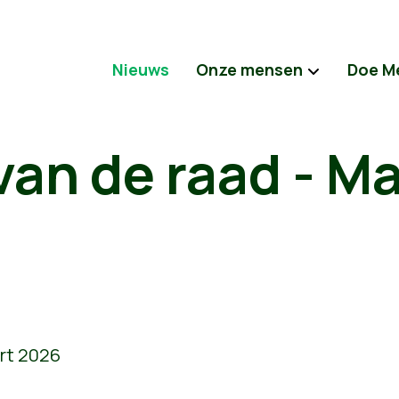
Nieuws
Onze mensen
Doe M
an de raad - M