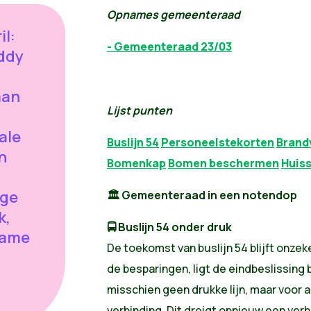
Opnames gemeenteraad
l:
- Gemeenteraad 23/03
ddy
aan
Lijst punten
ale
Buslijn 54
Personeelstekorten
Brand
n
Bomenkap
Bomen beschermen
Huiss
age
🏛️
Gemeenteraad in een notendop
k,
🚍
Buslijn 54 onder druk
pname
De toekomst van buslijn 54 blijft onzek
de besparingen, ligt de eindbeslissing 
misschien geen drukke lijn, maar voor 
verbinding. Dit dreigt opnieuw een ver